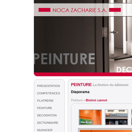
PEINTURE
La finition du bâtiment
PRESENTATION
Diaporama
COMPETENCES
Peinture
- Bistrot carnot
PLATRERIE
PEINTURE
DECORATION
DICTIONNAIRE
NUANCIER